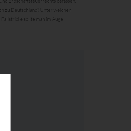
und Erbschaftsteuerrechts befassen.
ich zu Deutschland? Unter welchen
allstricke sollte man im Auge