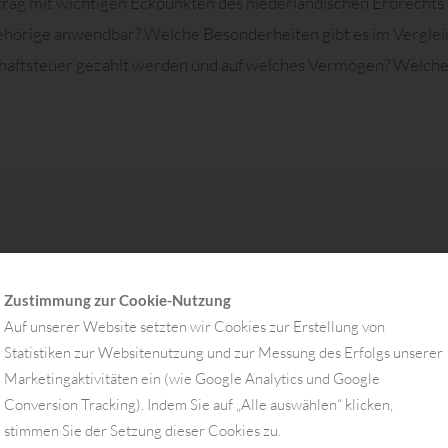
rag mit wichtigen Eckpunkten des niederländischen Erbrechts 
gehörige anwendbar? Welche Besonderheiten gibt es im Vergle
aftsteuer gezahlt werden und auf welches Vermögen? Welche F
Zustimmung zur Cookie-Nutzung
Auf unserer Website setzten wir Cookies zur Erstellung von
Statistiken zur Websitenutzung und zur Messung des Erfolgs unserer
Marketingaktivitäten ein (wie Google Analytics und Google
Conversion Tracking). Indem Sie auf „Alle auswählen“ klicken,
Youtube-Videos anzeigen
stimmen Sie der Setzung dieser Cookies zu.