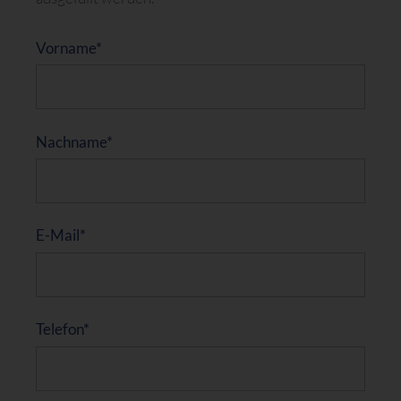
label(Bitte nicht ausfüllen)
Vorname*
Nachname*
E-Mail*
Telefon*