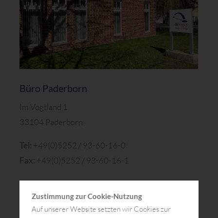
Büro Paderborn
Im Vogtland 1
33104 Paderborn
Tel:
+49(0)5252 / 93-60-16-0
Fax:
+49(0)5252 / 93-60-16-1
Zustimmung zur Cookie-Nutzung
Auf unserer Website setzten wir Cookies zur