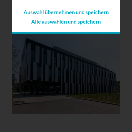
Tel:
+49(0)36602/31-37-00
Auswahl übernehmen und speichern
Fax:
+49(0)36602/31-37-13
Alle auswählen und speichern