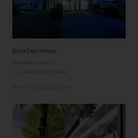
Büro Den Helder
Marsdiepstraat 621
NL 1784 AM Den Helder
Tel.:
+31 (0)223/22-21-48