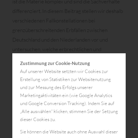
ist die Materie komplex und sind die Sachverhalte
differenziert. In diesem Beitrag stellen wir deshalb
verschiedenen Fallkonstellationen bei
grenzüberschreitenden Erbfällen zwischen
Deutschland und den Niederlanden vor und
untersuchen, welche erbrechtlichen und
erbschaftsteuerlichen Regelungen jeweils zur
Zustimmung zur Cookie-Nutzung
Anwendung kommen.
Auf unserer Website setzten wir Cookies zur
Erstellung von Statistiken zur Websitenutzung
und zur Messung des Erfolgs unserer
Marketingaktivitäten ein (wie Google Analytics
und Google Conversion Tracking). Indem Sie auf
Youtube-Videos anzeigen
„Alle auswählen“ klicken, stimmen Sie der Setzung
dieser Cookies zu.
(Es werden Daten an Dritte gesendet)
Mehr Informationen
Sie können die Website auch ohne Auswahl dieser