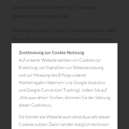
wenn Sie noch nicht länger als 5 Jahre aus
Deutschland verzogen sind.
Deswegen muss für Sie der Grundsatz gelten, dass
Sie bei Festigung Ihrer Wohngewohnheiten in den
Niederlanden unbedingt vorher steuerlichen Rat
Zustimmung zur Cookie-Nutzung
einholen.
Auf unserer Website setzten wir Cookies zur
Erstellung von Statistiken zur Websitenutzung
Detailierte Informationen haben wir für Sie in den
und zur Messung des Erfolgs unserer
beiden untenstehenden Videos zusammengestellt.
Marketingaktivitäten ein (wie Google Analytics
und Google Conversion Tracking). Indem Sie auf
„Alle auswählen“ klicken, stimmen Sie der Setzung
dieser Cookies zu.
Youtube-Videos anzeigen
Sie können die Website auch ohne Auswahl dieser
Cookies nutzen. Dann werden lediglich technisch