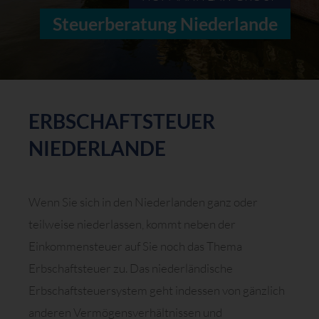
Steuerberatung Niederlande
ERBSCHAFTSTEUER
NIEDERLANDE
Wenn Sie sich in den Niederlanden ganz oder
teilweise niederlassen, kommt neben der
Einkommensteuer auf Sie noch das Thema
Erbschaftsteuer zu. Das niederländische
Erbschaftsteuersystem geht indessen von gänzlich
anderen Vermögensverhältnissen und