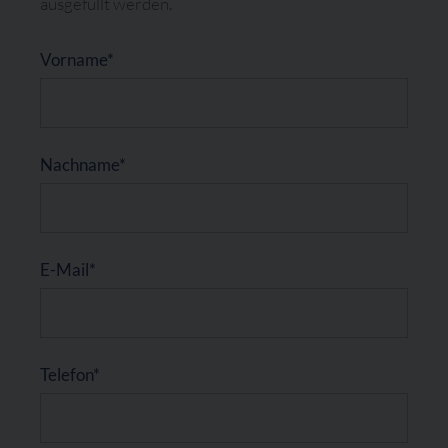
ausgefüllt werden.
label(Bitte nicht ausfüllen)
Vorname*
Nachname*
E-Mail*
Telefon*