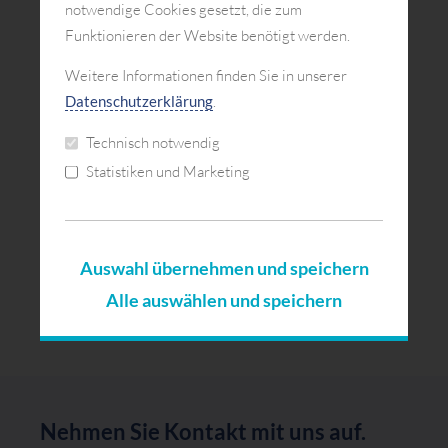
(Es werden Daten an Dritte gesendet)
notwendige Cookies gesetzt, die zum
Mehr Informationen
Funktionieren der Website benötigt werden.
Weitere Informationen finden Sie in unserer
Datenschutzerklärung
.
Technisch notwendig
Statistiken und Marketing
Youtube-Videos anzeigen
(Es werden Daten an Dritte gesendet)
Auswahl übernehmen und speichern
Mehr Informationen
Alle auswählen und speichern
Nehmen Sie Kontakt mit uns auf.