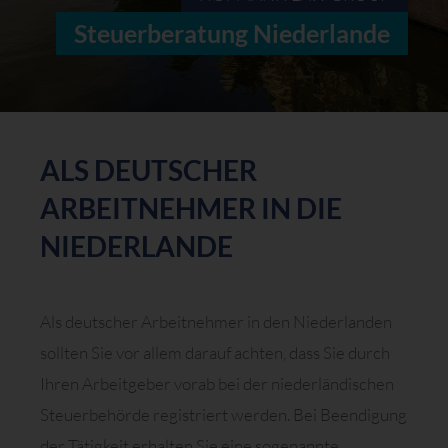
Steuerberatung Niederlande
ALS DEUTSCHER
ARBEITNEHMER IN DIE
NIEDERLANDE
Als deutscher Arbeitnehmer in den Niederlanden
sollten Sie vor allem darauf achten, dass Sie durch
Ihren Arbeitgeber vorab bei der niederländischen
Steuerbehörde registriert werden. Bei Beendigung
der Tätigkeit erhalten Sie eine sogenannte